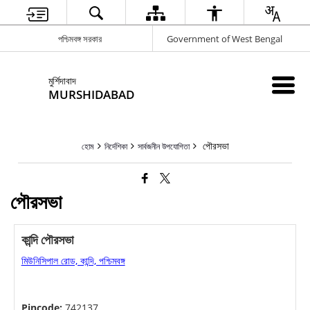
পশ্চিমবঙ্গ সরকার
Government of West Bengal
মুর্শিদাবাদ
MURSHIDABAD
পৌরসভা
হোম
নির্দেশিকা
সার্বজনীন উপযোগিতা
পৌরসভা
কান্দি পৌরসভা
মিউনিসিপাল রোড, কান্দি, পশ্চিমবঙ্গ
Pincode:
742137