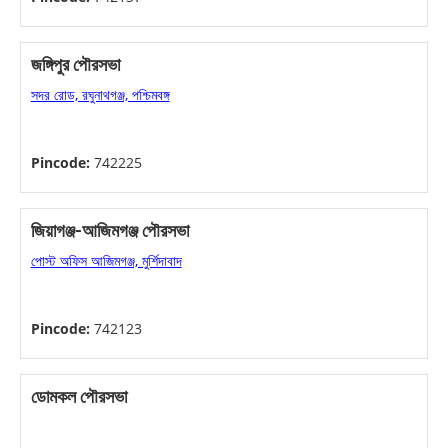
জঙ্গিপুর পৌরসভা
সদর রোড, রঘুনাথগঞ্জ, পশ্চিমবঙ্গ
Pincode:
742225
জিয়াগঞ্জ-আজিমগঞ্জ পৌরসভা
পোস্ট অফিস আজিমগঞ্জ, মুর্শিদাবাদ
Pincode:
742123
ডোমকল পৌরসভা