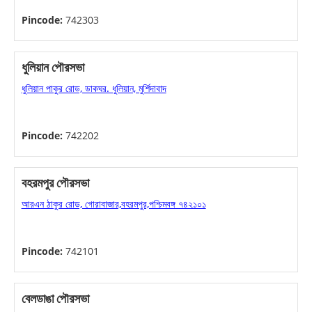
Pincode:
742303
ধুলিয়ান পৌরসভা
ধুলিয়ান পাকুর রোড, ডাকঘর. ধুলিয়ান, মুর্শিদাবাদ
Pincode:
742202
বহরমপুর পৌরসভা
আরএন ঠাকুর রোড, গোরাবাজার,বহরমপুর,পশ্চিমবঙ্গ ৭৪২১০১
Pincode:
742101
বেলডাঙা পৌরসভা