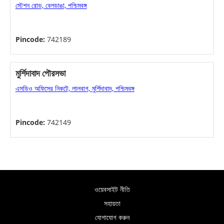
স্টেশন রোড, বেলডাঙা, পশ্চিমবঙ্গ
Pincode:
742189
মুর্শিদাবাদ পৌরসভা
এসডিও অফিসের নিকটে, লালবাগ, মুর্শিদাবাদ, পশ্চিমবঙ্গ
Pincode:
742149
ওয়েবসাইট নীতি
সহায়তা
যোগাযোগ করুন