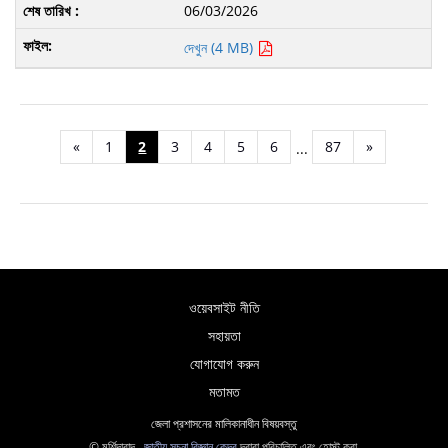
06/03/2026
দেখুন (4 MB)
«
1
2
3
4
5
6
87
»
...
ওয়েবসাইট নীতি
সহায়তা
যোগাযোগ করুন
মতামত
জেলা প্রশাসনের মালিকানাধীন বিষয়বস্তু
© মুর্শিদাবাদ ,
জাতীয় সূচনা বিজ্ঞান কেন্দ্র
দ্বারা পরিচালিত এবং হোস্ট করা,