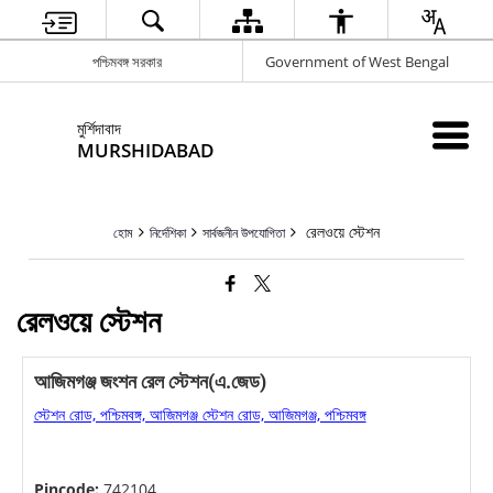
পশ্চিমবঙ্গ সরকার
Government of West Bengal
মুর্শিদাবাদ
MURSHIDABAD
রেলওয়ে স্টেশন
হোম
নির্দেশিকা
সার্বজনীন উপযোগিতা
রেলওয়ে স্টেশন
আজিমগঞ্জ জংশন রেল স্টেশন(এ.জেড)
স্টেশন রোড, পশ্চিমবঙ্গ, আজিমগঞ্জ স্টেশন রোড, আজিমগঞ্জ, পশ্চিমবঙ্গ
Pincode:
742104