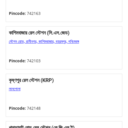
Pincode:
742163
কাশিমবাজার রেল স্টেশন (সি.এস.জেড)
স্টেশন রোড, রানীনগর, কাশিমবাজার, বহরমপুর, পশ্চিমবঙ্গ
Pincode:
742103
কৃষ্ণপুর রেল স্টেশন (KRP)
লালগোলা
Pincode:
742148
খাগড়াঘাট রোড রেল স্টেশন (কে জি এল ই)