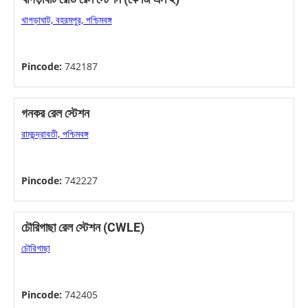
খাগড়াঘাট, বহরমপুর, পশ্চিমবঙ্গ
Pincode:
742187
গনকর রেল স্টেশন
রামচন্দ্রাবতী, পশ্চিমবঙ্গ
Pincode:
742227
চৌরিগাছা রেল স্টেশন (CWLE)
চৌরিগাছা
Pincode:
742405