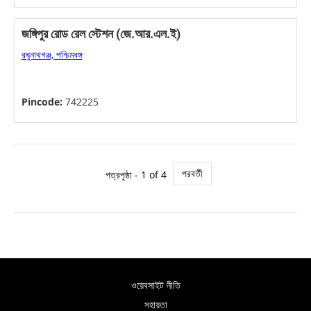
জঙ্গিপুর রোড রেল স্টেশন (জে.আর.এল.ই)
রঘুনাথগঞ্জ, পশ্চিমবঙ্গ
Pincode:
742225
পরবর্তী
পত্রপৃষ্ঠা - 1 of 4
ওয়েবসাইট নীতি
সহায়তা