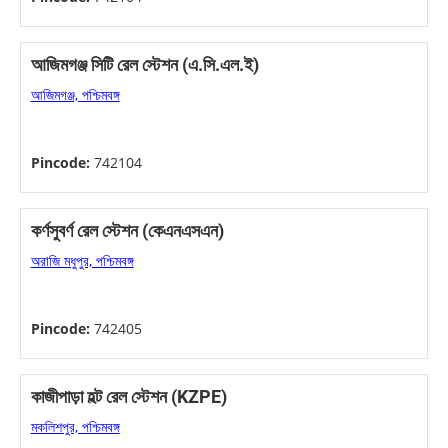
আজিমগঞ্জ সিটি রেল স্টেশন (এ.সি.এল.ই)
আজিমগঞ্জ, পশ্চিমবঙ্গ
Pincode:
742104
কর্ণসুবর্ণ রেল স্টেশন (কেএনএসএন)
অরাজি মধুপুর, পশ্চিমবঙ্গ
Pincode:
742405
কাজীপাড়া হল্ট রেল স্টেশন (KZPE)
মকলিশপুর, পশ্চিমবঙ্গ