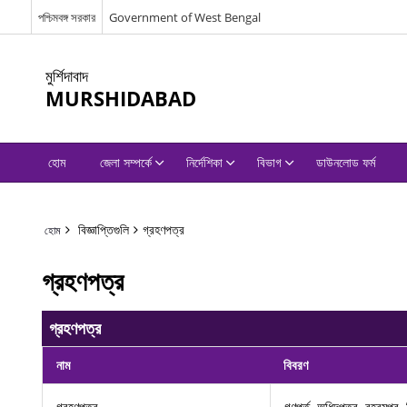
পশ্চিমবঙ্গ সরকার
Government of West Bengal
মুর্শিদাবাদ
MURSHIDABAD
হোম
জেলা সম্পর্কে
নির্দেশিকা
বিভাগ
ডাউনলোড ফর্ম
বিজ্ঞাপ্তিগুলি
গ্রহণপত্র
হোম
গ্রহণপত্র
গ্রহণপত্র
নাম
বিবরণ
গ্রহণপত্র