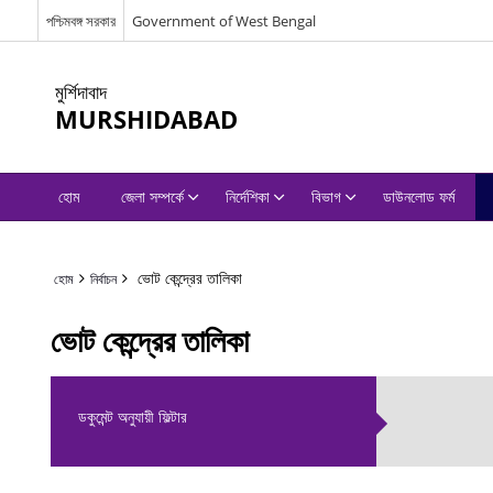
পশ্চিমবঙ্গ সরকার
Government of West Bengal
মুর্শিদাবাদ
MURSHIDABAD
হোম
জেলা সম্পর্কে
নির্দেশিকা
বিভাগ
ডাউনলোড ফর্ম
ভোট কেন্দ্রের তালিকা
হোম
নির্বাচন
ভোট কেন্দ্রের তালিকা
ডকুমেন্ট অনুযায়ী ফিল্টার