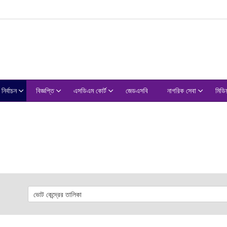
নির্বাচন
বিজ্ঞপ্তি
এসডিএম কোর্ট
জেডএসবি
নাগরিক সেবা
মিডিয