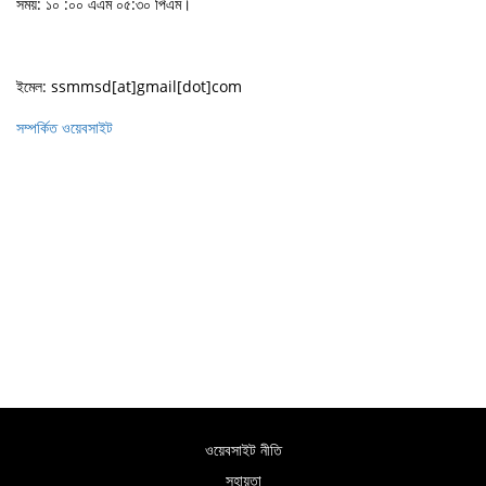
সময়: ১০ :০০ এএম ০৫:৩০ পিএম।
ইমেল: ssmmsd[at]gmail[dot]com
সম্পর্কিত ওয়েবসাইট
ওয়েবসাইট নীতি
সহায়তা