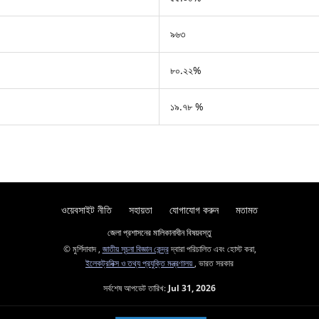
৯৬৩
৮০.২২%
১৯.৭৮ %
ওয়েবসাইট নীতি
সহায়তা
যোগাযোগ করুন
মতামত
জেলা প্রশাসনের মালিকানাধীন বিষয়বস্তু
© মুর্শিদাবাদ ,
জাতীয় সূচনা বিজ্ঞান কেন্দ্র
দ্বারা পরিচালিত এবং হোস্ট করা,
ইলেকট্রনিক্স ও তথ্য প্রযুক্তি মন্ত্রণালয়
, ভারত সরকার
সর্বশেষ আপডেট তারিখ:
Jul 31, 2026