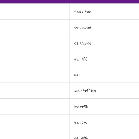
৭১,০২,৪৩০
৩৬,২৯,৫৯৫
৩৪,৭২,৮৩৫
২১.০৭%
৯৫৭
১৩৩৪/বর্গ কিমি
৬৩.৮৮%
৬১.২৫%
৫৫.০৪%