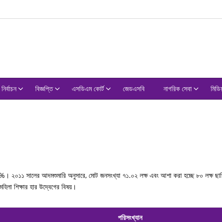
নির্বাচন
বিজ্ঞপ্তি
এসডিএম কোর্ট
জেডএসবি
নাগরিক সেবা
মিডিয
৮%। ২০১১ সালের আদমশুমারি অনুসারে, মোট জনসংখ্যা ৭১.০২ লক্ষ এবং আশা করা হচ্ছে ৮০ লক্ষ ছাড়ি
িলা শিক্ষার হার উদ্বেগের বিষয়।
পরিসংখ্যান