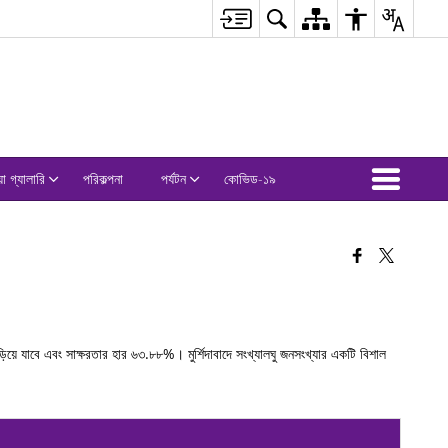
়া গ্যালারি
পরিকল্পনা
পর্যটন
কোভিড-১৯
য়ে যাবে এবং সাক্ষরতার হার ৬৩.৮৮%। মুর্শিদাবাদে সংখ্যালঘু জনসংখ্যার একটি বিশাল