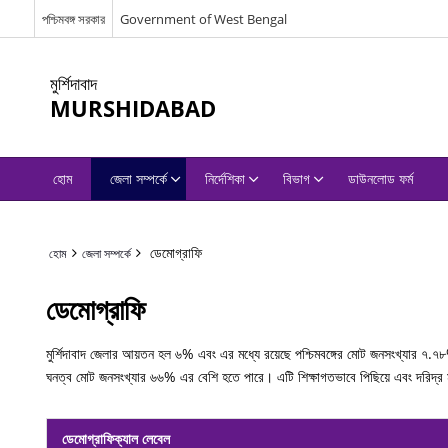
পশ্চিমবঙ্গ সরকার
Government of West Bengal
মুর্শিদাবাদ
MURSHIDABAD
হোম
জেলা সম্পর্কে
নির্দেশিকা
বিভাগ
ডাউনলোড ফর্ম
ডেমোগ্রাফি
হোম
জেলা সম্পর্কে
ডেমোগ্রাফি
মুর্শিদাবাদ জেলার আয়তন হল ৬% এবং এর মধ্যে রয়েছে পশ্চিমবঙ্গের মোট জনসংখ্যার ৭.৭
ঘনত্ব মোট জনসংখ্যার ৬৬% এর বেশি হতে পারে। এটি শিক্ষাগতভাবে পিছিয়ে এবং দরিদ্র মহ
ডেমোগ্রাফিক্যাল লেবেল